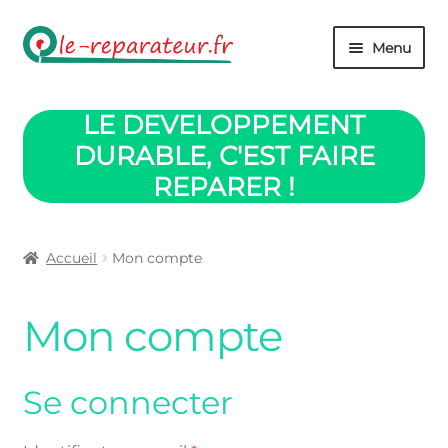
Aller
Aller
Menu
à
au
la
contenu
Boutique
navigation
LE DEVELOPPEMENT
Panier
DURABLE, C'EST FAIRE
REPARER !
Mon compte
Validation commande
Accueil
Mon compte
Contact
Mon compte
Retour accueil
Se connecter