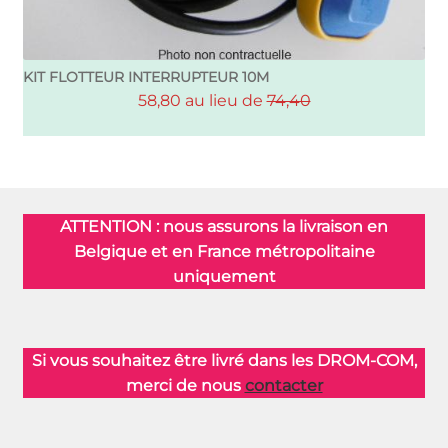
KIT FLOTTEUR INTERRUPTEUR 10M
58,80 au lieu de
74,40
ATTENTION : nous assurons la livraison en
Belgique et en France métropolitaine
uniquement
Si vous souhaitez être livré dans les DROM-COM,
merci de nous
contacter