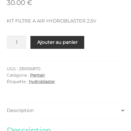
30.00
€
KIT FILTRE A AIR HYDROBLASTER 2.5V
quantité
Ajouter au panier
de
ZBR56870
UGS :
ZBR56870
Catégorie :
Pentair
Étiquette :
hydroblaster
Description
Description