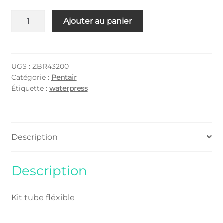
quantité
Ajouter au panier
de
ZBR43200
UGS :
ZBR43200
Catégorie :
Pentair
Étiquette :
waterpress
Description
Description
Kit tube fléxible