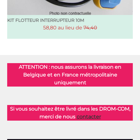
KIT FLOTTEUR INTERRUPTEUR 10M
58,80 au lieu de
74,40
ATTENTION : nous assurons la livraison en
Belgique et en France métropolitaine
uniquement
Si vous souhaitez être livré dans les DROM-COM,
merci de nous
contacter