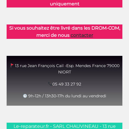
uniquement
Si vous souhaitez être livré dans les DROM-COM,
merci de nous
contacter
13 rue Jean François Cail -Esp. Mendes France 79000
NIORT
05 49 33 27 92
9h-12h / 13h30-17h du lundi au vendredi
Le-reparateur.fr - SARL CHAUVINEAU - 13 rue