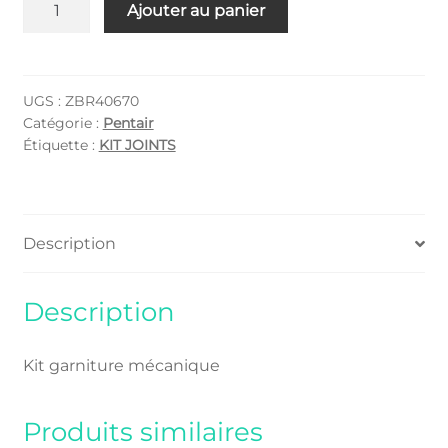
quantité
Ajouter au panier
de
ZBR40670
UGS :
ZBR40670
Catégorie :
Pentair
Étiquette :
KIT JOINTS
Description
Description
Kit garniture mécanique
Produits similaires