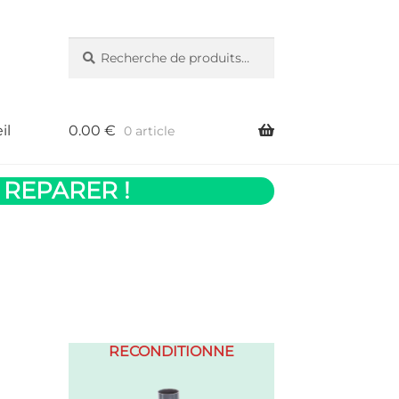
Recherche
Recherche
pour :
il
0.00
€
0 article
 REPARER !
RECONDITIONNE