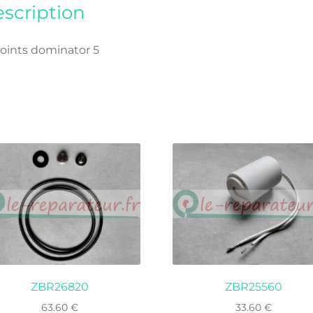
scription
 joints dominator 5
ZBR26820
ZBR25560
63.60
€
33.60
€