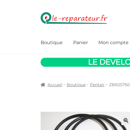
Aller
Aller
à
au
la
contenu
navigation
Boutique
Panier
Mon compte
LE DEVELO
Accueil
Boutique
Pentair
ZBR25750