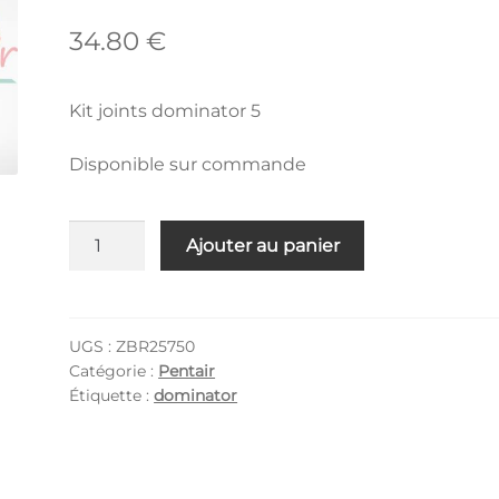
34.80
€
Kit joints dominator 5
Disponible sur commande
quantité
Ajouter au panier
de
ZBR25750
UGS :
ZBR25750
Catégorie :
Pentair
Étiquette :
dominator