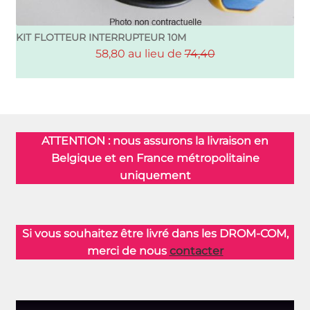
KIT FLOTTEUR INTERRUPTEUR 10M
58,80 au lieu de
74,40
ATTENTION : nous assurons la livraison en
Belgique et en France métropolitaine
uniquement
Si vous souhaitez être livré dans les DROM-COM,
merci de nous
contacter