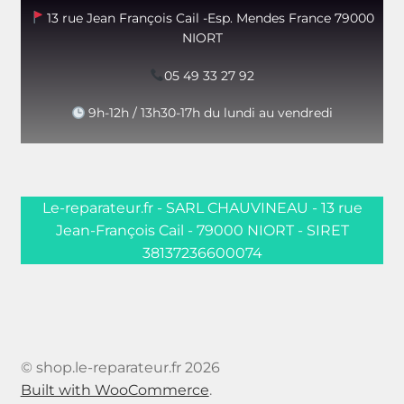
13 rue Jean François Cail -Esp. Mendes France 79000
NIORT
05 49 33 27 92
9h-12h / 13h30-17h du lundi au vendredi
Le-reparateur.fr - SARL CHAUVINEAU - 13 rue
Jean-François Cail - 79000 NIORT - SIRET
38137236600074
© shop.le-reparateur.fr 2026
Built with WooCommerce
.