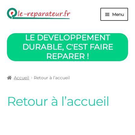
Aller
Aller
Menu
à
au
la
contenu
Boutique
navigation
LE DEVELOPPEMENT
Panier
DURABLE, C'EST FAIRE
REPARER !
Mon compte
Validation commande
Accueil
Retour à l’accueil
Contact
Retour à l’accueil
Retour accueil