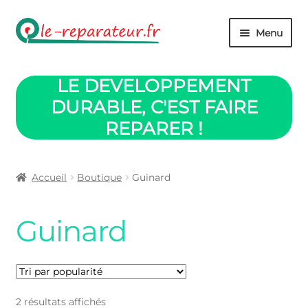
Aller
Aller
Menu
à
au
la
contenu
Boutique
navigation
LE DEVELOPPEMENT
Panier
DURABLE, C'EST FAIRE
REPARER !
Mon compte
Validation commande
Accueil
Boutique
Guinard
Contact
Guinard
Retour accueil
Trié
2 résultats affichés