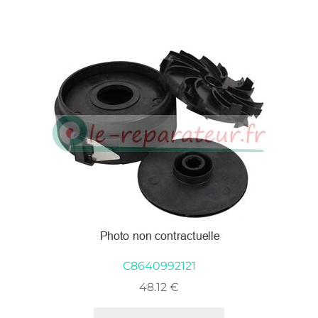
par
popularité
C8640992121
48.12
€